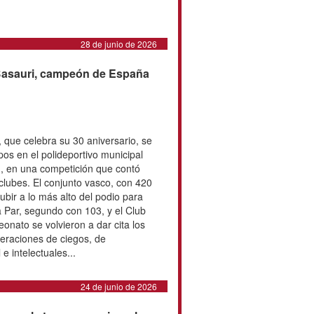
ización de un Congreso Nacional
co y Deporte de las personas con
30 de junio de 2026
fallecimiento de Asier
pañola de Deportes de Personas
 (FEDDF) lamentos el fallecimiento
r del Dracs de hockey en silla de
ormó parte del club catalán durante
do activamente en la actividad
y representando a los Dracs en
 nacional e internacional. La
ente el fallecimiento y
incero pésame a familiares y