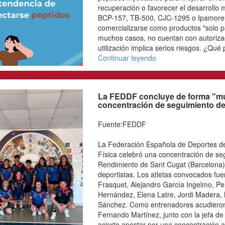
La peligrosa tendenc
Fuente:FEDDF
Cada vez es más frecuen
promoción de péptidos i
rendimiento deportivo, a
el desarrollo muscular.
500, CJC-1295 o Ipamore
comercializarse como pro
y que, en muchos casos,
uso humano". Su utilizac
peligros conlleva su uso?
Continuar leyendo
La FEDDF concluye 
concentración de se