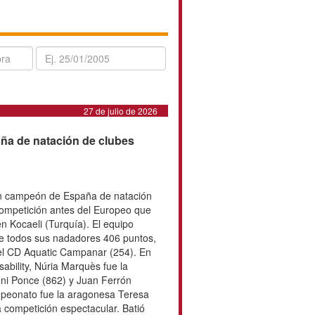
27 de julio de 2026
peón de España de natación
amó en Castellón campeón de
lubes, en lo que ha sido la última
ropeo que se disputará del 7 al 12
 (Turquía). El equipo madrileño
ar entre todos sus nadadores 406
 CN Barcelona (334) y del CD
En el apartado individual por
Núria Marquès fue la primera con 875