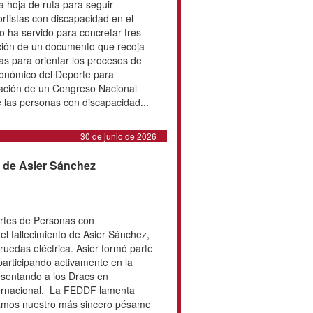
stas de la Federación Española de
on Discapacidad Física (FEDDF)
tación paralímpica que se
d turca de Kocaeli del 7 al 12 de
01 de julio de 2026
l de Deporte Inclusivo de
de ruta para avanzar en la
e Deporte Inclusivo de ADESP ha
nión en la que se ha fijado una
 avanzando en la integración de los
cidad en el Deporte Federado
 servido para concretar tres líneas
 la elaboración de un documento que
iones y buenas prácticas para
integración, la creación de un
porte para personas con