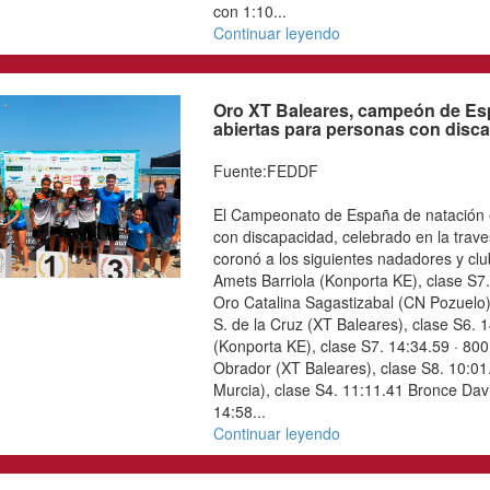
puntos, seguida por Ton
s.
Una de las protagonista
és
Teresa Perales, que, a s
es
competición espectacular
ia
Continuar leyendo
os
vo
ia
Oro XT Baleares, c
au
natación en aguas a
es
discapacidad
ad
DF
Fuente:FEDDF
os
JE
El Campeonato de Españ
os
para personas con disca
ad
Zarautz-Mollarri-Zarautz
al
nadadores y clubes. · 4
eb
Barriola (Konporta KE), 
es
femenino: Oro Catalina 
S6. 11:35.52. Plata Isab
clase S6. 14:17.81 Bron
clase S7. 14:34.59 · 800