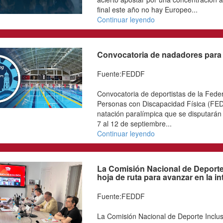
Fuente:FEDDF
La Federación Española
Discapacidad Física cel
seguimiento en el Centr
Cugat (Barcelona) con la
atletas convocados fueron
Frasquet, Alejandro Gar
Jimena Hernández, Elena
Navarro, Fiona Pinar e 
acudieron Ainhoa Martín
Martínez, junto con la j
sido un acierto apostar p
temporada puesto que al 
Continuar leyendo
Convocatoria de nad
Kocaeli
Fuente:FEDDF