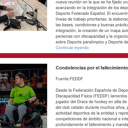
Convocatoria de deporti
Deportes de Personas c
para los Europeos de na
disputarán en la localida
septiembre...
Continuar leyendo
La Comisión Naciona
ADESP fija una hoja 
integración
Fuente:FEDDF
La Comisión Nacional d
celebrado una nueva reu
hoja de ruta para seguir
deportistas con discapa
Español. El encuentro ha
de trabajo prioritarias:
recoja las bases, condic
orientar los procesos de 
mapa autonómico del De