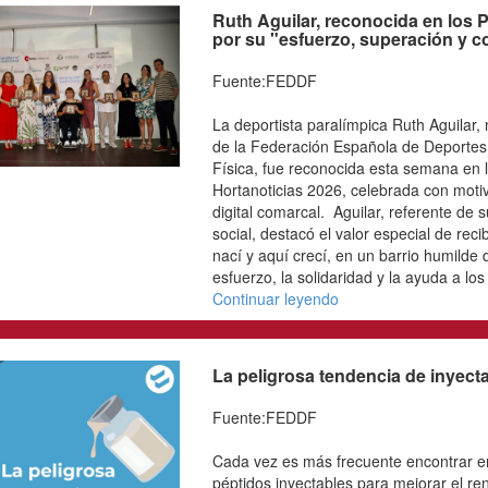
Obrador (XT Baleares), 
Párraga (UCAM Murcia),
Cruz (Konporta KE), clas
Continuar leyendo
Ruth Aguilar, recon
Hortanoticias 2026 p
compromiso"
Fuente:FEDDF
La deportista paralímpic
Junta Directiva de la F
Personas con Discapacid
semana en la gala de en
2026, celebrada con moti
digital comarcal. Aguilar
y compromiso social, dest
este premio en su ciudad
barrio humilde donde apr
solidaridad y la ayuda a 
Continuar leyendo