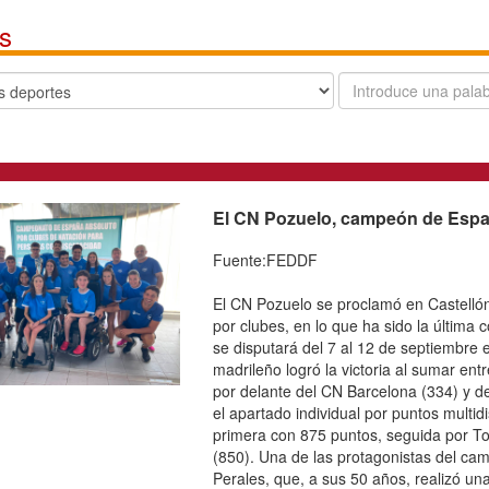
Noticias
Buscar
El CN Pozuelo, cam
de clubes
DF
Fuente:FEDDF
26
os
El CN Pozuelo se procl
ón
España de natación por c
ón
competición antes del Eu
as
de septiembre en Kocaeli
as
logró la victoria al sum
os
puntos, por delante del
es
Aquatic Campanar (254). 
os
puntos multidisability, 
cs