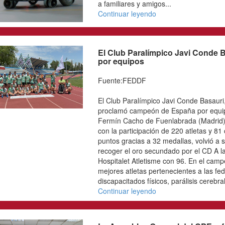
discapacidad y la organ
sobre Deporte paralímpi
discapacidad...
Continuar leyendo
Condolencias por el 
Sánchez
Fuente:FEDDF
Desde la Federación Es
con Discapacidad Física
de Asier Sánchez, jugado
ruedas eléctrica. Asier f
muchos años, participan
deportiva de la entidad 
competiciones de ámbito
FEDDF lamenta profundam
mandamos nuestro más s
amigos...
Continuar leyendo