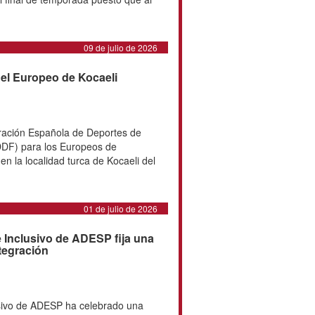
 de Deportes de Personas con
ebró una concentración de
o de Alto Rendimiento de Sant
 presencia de diez deportistas. Los
 Francisco Javier Castilla, Cintia
cía Ingelmo, Pere Antoni Gomila,
 Latre, Jordi Madera, Michell
Iker Sánchez. Como entrenadores
ez, Karla Ruiz y Fernando
efa de equipo Isabel Hurtado. "Ha
or una concentración al final de
final este año no hay Europeo...
09 de julio de 2026
adores para el Europeo de