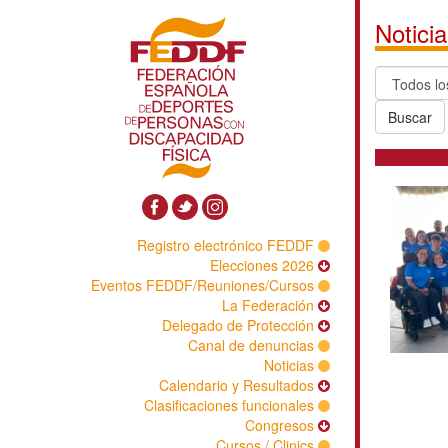
Registro electrónico FED
Elecciones 20
Eventos FEDDF/Reuniones/Curs
La Federaci
Delegado de Protecci
Canal de denunci
Notici
Calendario y Resultad
Clasificaciones funcional
Congres
Cursos / Clini