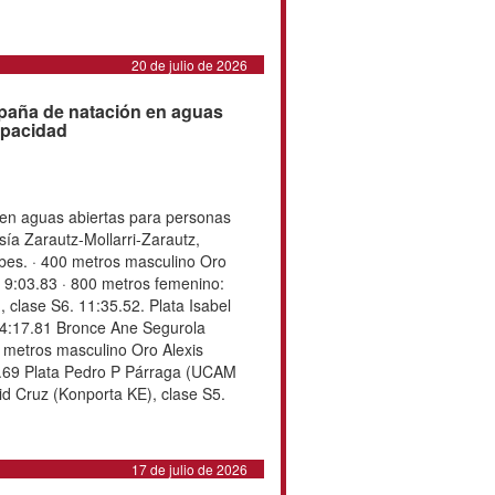
i Ponce (862) y Juan Ferrón (850).
s del campeonato fue la aragonesa
us 50 años, realizó una
. Batió con 1:10...
20 de julio de 2026
ampeón de España de
biertas para personas con
a de natación en aguas abiertas
pacidad, celebrado en la travesía
, coronó a los siguientes
00 metros masculino Oro Amets
clase S7. 9:03.83 · 800 metros
Sagastizabal (CN Pozuelo), clase
el S. de la Cruz (XT Baleares),
ce Ane Segurola (Konporta KE),
 metros masculino Oro Alexis