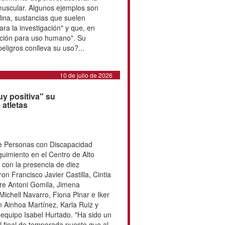
11 de julio de 2026
ia de inyectarse péptidos
te encontrar en redes sociales la
nyectables para mejorar el
celerar la recuperación o favorecer
 Algunos ejemplos son BCP-157, TB-
lina, sustancias que suelen
ductos "solo para la investigación"
 no cuentan con autorización para
ión implica serios riesgos. ¿Qué
...
10 de julio de 2026
de forma "muy positiva" su
guimiento de atletas