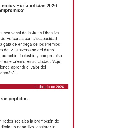
clase S8. 10:01.69 Plata Pedro P
 clase S4. 11:11.41 Bronce David
e S5. 14:58...
17 de julio de 2026
ocida en los Premios
or su "esfuerzo, superación y
a Ruth Aguilar, nueva vocal de la
ederación Española de Deportes de
ad Física, fue reconocida esta
trega de los Premios Hortanoticias
vo del 21 aniversario del diario
, referente de superación, inclusión
acó el valor especial de recibir
: “Aquí nací y aquí crecí, en un
endí el valor del esfuerzo, la
los demás”...