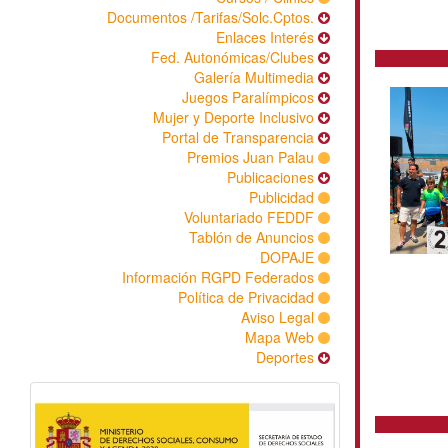
Documentos /Tarifas/Solc.Cpto
Enlaces Inter
Fed. Autonómicas/Club
Galería Multimed
Juegos Paralímpic
Mujer y Deporte Inclusi
Portal de Transparenc
Premios Juan Pal
Publicacion
Publicid
Voluntariado FED
Tablón de Anunci
DOPA
Información RGPD Federad
Política de Privacid
Aviso Leg
Mapa W
Deport