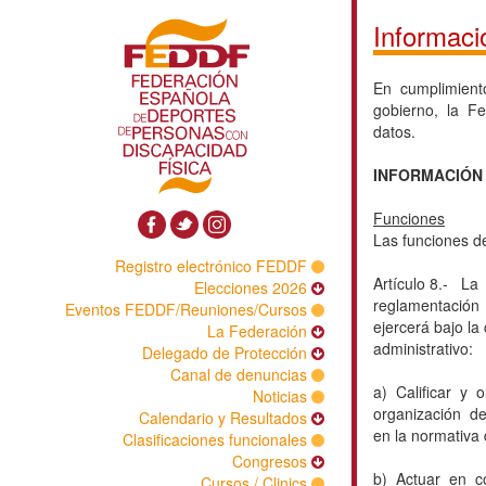
Informació
En cumplimient
gobierno, la F
datos.
INFORMACIÓN 
Funciones
Las funciones de
Registro electrónico FEDDF
Artículo 8.- L
Elecciones 2026
reglamentación
Eventos FEDDF/Reuniones/Cursos
ejercerá bajo l
La Federación
administrativo:
Delegado de Protección
Canal de denuncias
a) Calificar y 
Noticias
organización de
Calendario y Resultados
en la normativa
Clasificaciones funcionales
Congresos
b) Actuar en c
Cursos / Clinics