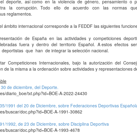
n el deporte, así como en la violencia de género, pensamiento o 
ntra la corrupción. Todo ello de acuerdo con las normas que lo
 sus reglamentos.
el ámbito internacional corresponde a la FEDDF las siguientes funcion
resentación de España en las actividades y competiciones deportiv
celebradas fuera y dentro del territorio Español. A estos efectos
 deportistas que han de integrar la selección nacional.
citar Competiciones Internacionales, bajo la autorización del Conse
n de la misma a la ordenación sobre actividades y representaciones de
able
 30 de diciembre, del Deporte.
.es/diario_boe/txt.php?id=BOE-A-2022-24430
35/1991 del 20 de Diciembre, sobre Federaciones Deportivas Español
e.es/buscar/doc.php?id=BOE-A-1991-30862
91/1992, de 23 de Diciembre, sobre Disciplina Deportiva
e.es/buscar/doc.php?id=BOE-A-1993-4678