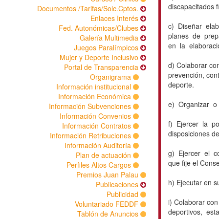
discapacitados fí
Documentos /Tarifas/Solc.Cptos.
Enlaces Interés
c) Diseñar ela
Fed. Autonómicas/Clubes
planes de prep
Galería Multimedia
en la elaboraci
Juegos Paralímpicos
Mujer y Deporte Inclusivo
d) Colaborar co
Portal de Transparencia
prevención, cont
Organigrama
deporte.
Información institucional
Información Económica
e) Organizar o 
Información Subvenciones
Información Convenios
f) Ejercer la p
Información Contratos
disposiciones de
Información Retribuciones
Información Auditoría
g) Ejercer el c
Plan de actuación
que fije el Cons
Perfiles Altos Cargos
Premios Juan Palau
h) Ejecutar en s
Publicaciones
Publicidad
i) Colaborar co
Voluntariado FEDDF
deportivos, est
Tablón de Anuncios