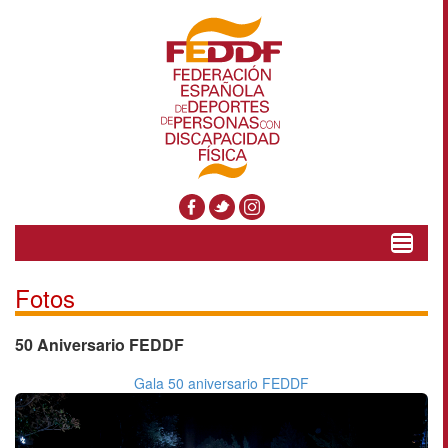
Toggle
navigat
Fotos
50 Aniversario FEDDF
Gala 50 aniversario FEDDF