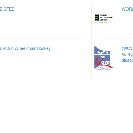
BISFED
WORL
Electric Wheelchair Hockey
(WOVD
Volley
disabil