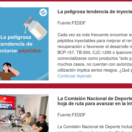
solidaridad y la ayuda a 
icos
Continuar leyendo
ento
tes
La peligrosa tendenc
Fuente:FEDDF
Cada vez es más frecuen
promoción de péptidos i
rendimiento deportivo, a
el desarrollo muscular.
500, CJC-1295 o Ipamore
comercializarse como pro
y que, en muchos casos,
uso humano". Su utilizac
peligros conlleva su uso?
Continuar leyendo
La Comisión Naciona
ADESP fija una hoja 