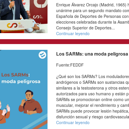
miércoles en Madrid su 
que se abordaron, entre 
gestión y planificación e
Paralímpico, la puesta e
‘compliance’ destinada a 
cumplimiento normativo,
dentro de la organización
Continuar leyendo
Enrique Álvarez, ree
FEDDF
Fuente:FEDDF
Enrique Álvarez Orcajo (
manera unánime para u
presidente de la Federa
Personas con Discapacida
celebradas durante la 
el Consejo Superior de D
Continuar leyendo