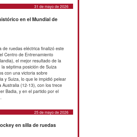
14 de junio de 2026
a peligrosa
s moduladores selectivos del
 o SARMs son sustancias químicas
res a la testosterona y otros
s. No están autorizados para uso
os en el deporte. Los SARMs se
o una forma rápida de ganar masa
dimiento y cambiar la apariencia
puede provocar lesión hepática,
ertilidad, disfunción sexual y riesgo
31 de mayo de 2026
r resultado histórico en el
Finlandia