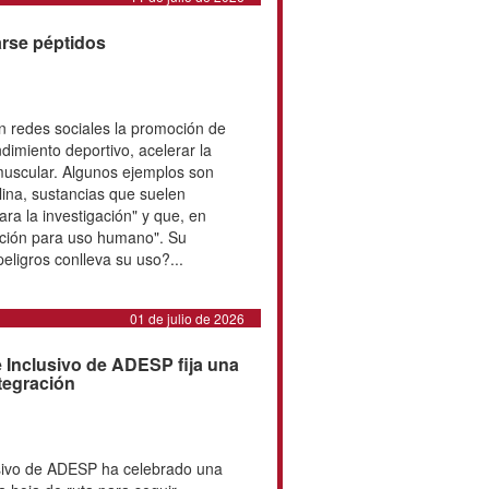
los demás”...
11 de julio de 2026
ia de inyectarse péptidos
te encontrar en redes sociales la
nyectables para mejorar el
celerar la recuperación o favorecer
 Algunos ejemplos son BCP-157, TB-
lina, sustancias que suelen
ductos "solo para la investigación"
 no cuentan con autorización para
ión implica serios riesgos. ¿Qué
...
01 de julio de 2026
l de Deporte Inclusivo de
de ruta para avanzar en la