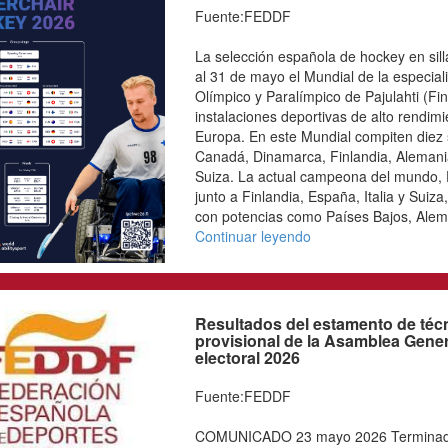
Fuente:FEDDF
La selección española de
eléctrica finalizó este 
en el Centro de Entrena
Pajuhlati (Finlandia), el 
campeonatos, superando 
2022. España completó l
sobre Dinamarca y derrota
que le impidió pelear po
ganó a Australia (12-13),
marcados por Roger Badia
sexto puesto cayó con Bé
Continuar leyendo
España, lista para el
ruedas eléctrica
Fuente:FEDDF
La selección española de