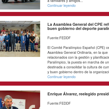
Fuente:FEDDF
Desde la Federación Es
con Discapacidad Física
de Asier Sánchez, jugado
ruedas eléctrica. Asier f
muchos años, participan
deportiva de la entidad 
competiciones de ámbito
FEDDF lamenta profundam
mandamos nuestro más s
amigos...
Continuar leyendo
La Asamblea General
transparencia y el b
paralímpico
Fuente:FEDDF
El Comité Paralímpico E