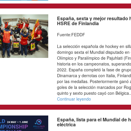
Los SARMs: una mod
Fuente:FEDDF
¿Qué son los SARMs? Lo
receptor de andrógenos
que tienen efectos simila
esteroides anabolizante
humano y están prohibid
promocionan online com
muscular, mejorar el ren
física. El uso de SARMs 
hipertensión arterial, inf
cardiovascular...
Continuar leyendo
España, sexta y mejo
Mundial de HSRE de 