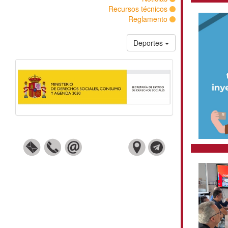
Recursos técn
Reglam
Depor