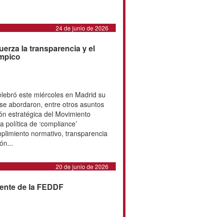
pañola de Deportes de Personas
 (FEDDF) lamentos el fallecimiento
r del Dracs de hockey en silla de
ormó parte del club catalán durante
do activamente en la actividad
y representando a los Dracs en
 nacional e internacional. La
ente el fallecimiento y
incero pésame a familiares y
24 de junio de 2026
 del CPE refuerza la
uen gobierno del deporte
spañol (CPE) celebró este