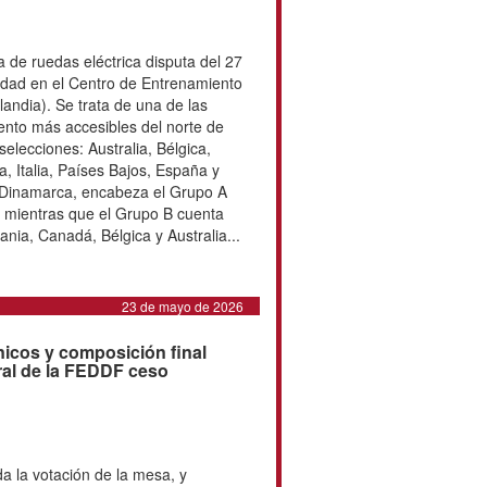
 hockey en silla de ruedas
domingo sexta el Mundial disputado
miento Olímpico y Paralímpico de
mejor resultado de la historia en los
la séptima posición de Suiza
a fase de grupos con una victoria
s con Italia, Finlandia y Suiza, lo
r las medallas. Posteriormente
 con los trece goles de la selección
, y en el partido por el quinto y
lgica...
25 de mayo de 2026
 Mundial de hockey en silla de
 hockey en silla de ruedas