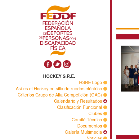
HOCKEY S.R.E.
HSRE 
Así es el Hockey en silla de ruedas eléc
Criterios Grupo de Alta Competición (
Calendario y Result
Clasificación Funci
Cl
Comité Téc
Docume
Galería Multim
Noti