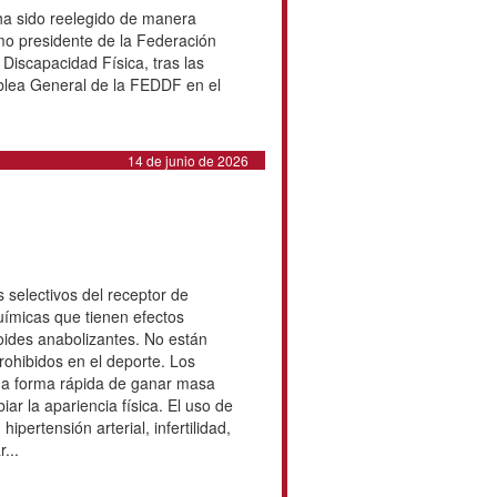
Asamblea General Ordinaria, en la
otros asuntos relacionados con la
stratégica del Movimiento
n marcha de una política de
consolidar la cultura de
 transparencia y buen gobierno
...
20 de junio de 2026
legido presidente de la
Madrid, 1965) ha sido reelegido de
n segundo mandato como
ción Española de Deportes de
d Física, tras las elecciones
Asamblea General de la FEDDF en
eportes...