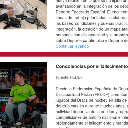
integración
Fuente:FEDDF
La Comisión Nacional d
celebrado una nueva reu
hoja de ruta para seguir
deportistas con discapa
Español. El encuentro ha
de trabajo prioritarias:
recoja las bases, condic
orientar los procesos de 
mapa autonómico del De
discapacidad y la organ
sobre Deporte paralímpi
discapacidad...
Continuar leyendo
Condolencias por el 
Sánchez