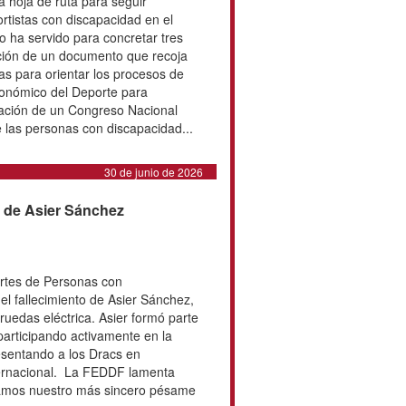
e Deporte Inclusivo de ADESP ha
nión en la que se ha fijado una
 avanzando en la integración de los
cidad en el Deporte Federado
 servido para concretar tres líneas
 la elaboración de un documento que
iones y buenas prácticas para
integración, la creación de un
porte para personas con
ización de un Congreso Nacional
co y Deporte de las personas con
30 de junio de 2026
fallecimiento de Asier