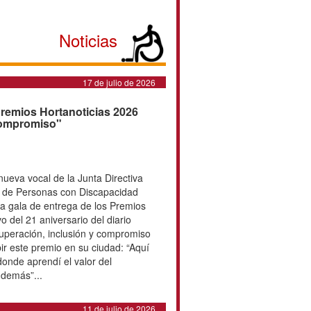
Noticias
17 de julio de 2026
ocida en los Premios
or su "esfuerzo, superación y
a Ruth Aguilar, nueva vocal de la
ederación Española de Deportes de
ad Física, fue reconocida esta
trega de los Premios Hortanoticias
vo del 21 aniversario del diario
, referente de superación, inclusión
acó el valor especial de recibir
: “Aquí nací y aquí crecí, en un
endí el valor del esfuerzo, la