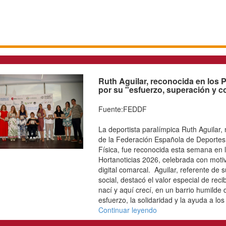
Ruth Aguilar, recon
Hortanoticias 2026 p
compromiso"
Fuente:FEDDF
Logo
La deportista paralímpic
trica
Junta Directiva de la F
GAC)
Personas con Discapacid
ados
semana en la gala de en
onal
2026, celebrada con moti
ubes
digital comarcal. Aguilar
nico
y compromiso social, dest
ntos
este premio en su ciudad
edia
barrio humilde donde apr
cias