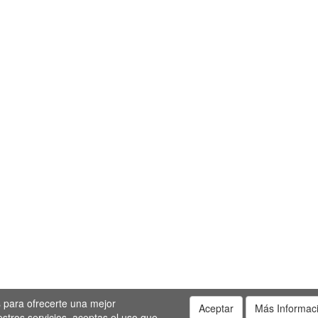
os para ofrecerte una mejor
Aceptar
Más Informac
uestros servicios, aceptas el uso que