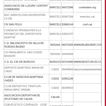
ASSOCIACIO DE LLEURE I ESPORT
BARCELONA
669720969
comkedem.org
COMKEDEM
BUC (BARCELONA UNIVERSITARI
BARCELONA
659672940
www.buc.cat
CLUB)
CN SAN FELIU
BARCELONA
936661444
cnsf.cat
FUNDACIO PRIVADA PER A LA
PROMOCIO DEL ESPORTISTA
BARCELONA
645917670
ADAPTAT
C.D. BALONCESTO EN SILLA DE
BIZKAIA
665702051
WWW.BILBAOBSR.COM
RUEDAS BILBAO
CD PARALIMPICO JAVI CONDE
BIZKAIA
944493480
BASAURI
C.D. EL CID DE BURGOS
BURGOS
947244956
WWW.MONTURCID.COM
DEPORTE ADAPTADO BAHIA DE
CADIZ
956486680
deporteadaptadobahiadecad
CADIZ
CLUB DE NATACION ADAPTADA
CADIZ
620611388
GADES
CLUB DEPORTIVO TRIATLON
CADIZ
663495437
PARALYMPIC DREAM
ASOCIACION DEPORTIVA DE
CALVIA
ATLETISMO DE CALVIA
CDB ATLETICO CORRALES - JOSE