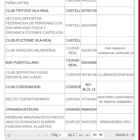
CANTABRIA
942831223
PEÑA LASTRA
CLUB TRITONS VILA-REAL
CASTELLON
607057205
SECCION DEPORTIVA
FEDERACION DE PERSONAS CON
CASTELLON
964234085
DISCAPACIDAD FISICA Y
ORGANICA COCEMFE CASTELLON
CLUB ATLETISME VILA-REAL
CASTELLON
CIUDAD
club-natacion-
CLUB NATACIÓN VALDEPEÑAS
9263223994
REAL
valdepenas.webnode.es
CIUDAD
BSR PUERTOLLANO
926426885
REAL
CLUB DEPORTIVO FIDIAS
CORDOBA
957467408
CLUBNATACIONFIDIAS.C
DEPORTE INCLUSIVO
957-
CLUB CORDOBA BSR
CORDOBA
46.21.19
www.mifas.cat/es/deportes/
SECCIO ESPORTIVA MIFAS
GIRONA
972414041
de-deporte-adaptado/
GRANADA INTEGRA
GRANADA
958842541
KEMEN AD MINUSVALIDOS FISICOS
VASCOS EUSKADIKO ELBARRI
GUIPUZCOA
943270251
WWW.KEMEN.ORG
FISIKOEN KIROL ELKARTEA
Pág 
 de 
2
Viendo 1 - 50 d