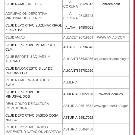
A
CLUB NATACION LICEO
981286122
cnliceo.com
CORUNA
AGRUPACION DEPORTIVA
A
981351430
MINUSVALIDOS FERROL
CORUNA
CLUB DEPORTIVO ZUZENAK KIROL
ALAVA
945060013
ELKARTEA
CLUB AMIAB
ALBACETE
967191093
WWW.AMIAB.COM
CLUB DEPORTIVO METASPORT
ALBACETE
607346461
CLM
CLUB ESPORTIU AQUARIUM
ALICANTE
636360359
aquariumalicante.blogspot.
ALACANT
CLUB BALONCESTO SILLA DE
ALICANTE
657022504
RUEDAS ELCHE
CLUB NATACION AGUADULCE
ALMERIA
SWIM
CLUB DEPORTIVO DE
ALMERIA
950221200
www.cludemi.es
MINUSVALIDOS
REAL GRUPO DE CULTURA
ASTURIAS
985195720
www.rgcc.es/SitePages/defa
COVADONGA
CLUB DEPORTIVO BASICO COSA
ASTURIAS
985170229
NUESA
CLUB DEPORTIVO BASICO
ASTURIAS
634594585
MAREASTUR NATACION ADAPTADA