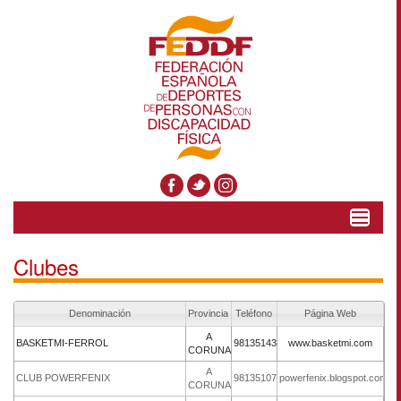
Toggle
navigat
Clubes
Denominación
Provincia
Teléfono
Página Web
A
BASKETMI-FERROL
981351430
www.basketmi.com
CORUNA
A
CLUB POWERFENIX
981351073
powerfenix.blogspot.com.es
CORUNA