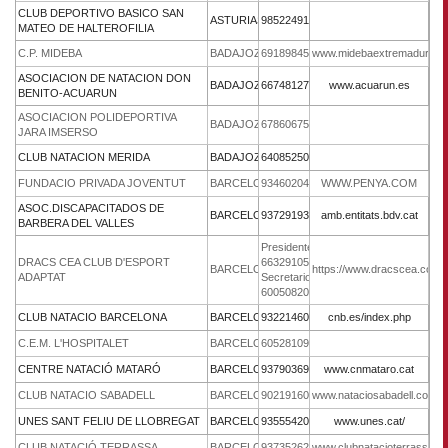
CLUB DEPORTIVO BASICO SAN
ASTURIAS
985224911
MATEO DE HALTEROFILIA
C.P. MIDEBA
BADAJOZ
691898458
www.midebaextremadura.e
ASOCIACION DE NATACION DON
BADAJOZ
667481279
www.acuarun.es
BENITO-ACUARUN
ASOCIACION POLIDEPORTIVA
BADAJOZ
678606757
JARA IMSERSO
CLUB NATACION MERIDA
BADAJOZ
640852504
FUNDACIO PRIVADA JOVENTUT
BARCELONA
934602040
WWW.PENYA.COM
ASOC.DISCAPACITADOS DE
BARCELONA
937291938
amb.entitats.bdv.cat
BARBERA DEL VALLES
Presidente:
DRACS CEA CLUB D'ESPORT
663291058/
BARCELONA
https://www.dracscea.com/
ADAPTAT
Secretario:
600508201
CLUB NATACIO BARCELONA
BARCELONA
932214600
cnb.es/index.php
C.E.M. L'HOSPITALET
BARCELONA
605281090
CENTRE NATACIÓ MATARÓ
BARCELONA
937903690
www.cnmataro.cat
CLUB NATACIO SABADELL
BARCELONA
902191600
www.nataciosabadell.com
UNES SANT FELIU DE LLOBREGAT
BARCELONA
935554206
www.unes.cat/
CLUB NATACIÓ TERRASSA
BARCELONA
937352626
www.clubnatacioterrassa.ca