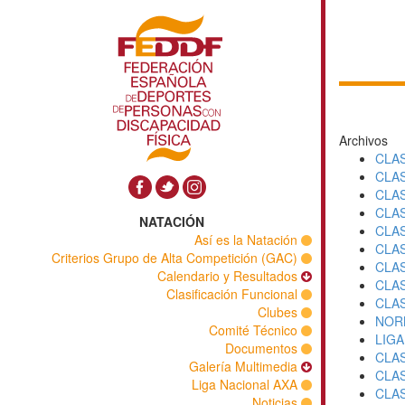
Archivos
CLAS
CLAS
CLAS
CLAS
NATACIÓN
CLAS
Así es la Natación
CLAS
Criterios Grupo de Alta Competición (GAC)
CLAS
Calendario y Resultados
CLAS
Clasificación Funcional
CLAS
Clubes
NORM
Comité Técnico
LIGA
Documentos
CLAS
Galería Multimedia
CLAS
Liga Nacional AXA
CLAS
Noticias