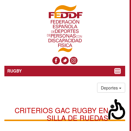
RUGBY
Toggle
navigat
Deportes
CRITERIOS GAC RUGBY EN
SILLA DE RUEDAS