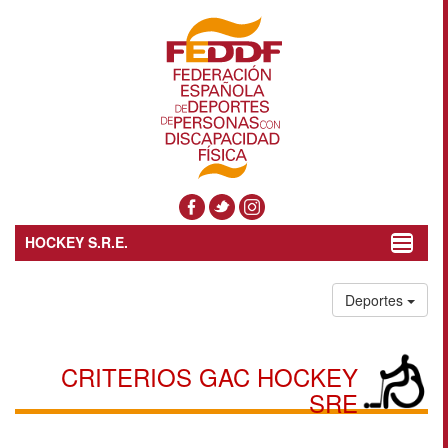
HOCKEY S.R.E.
Toggle
navigat
Deportes
CRITERIOS GAC HOCKEY
SRE