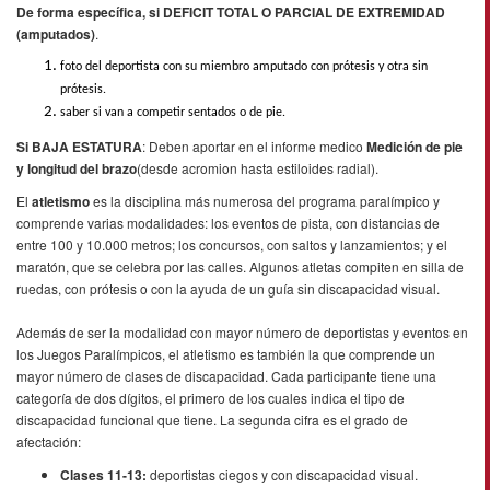
De forma específica, si DEFICIT TOTAL O PARCIAL DE EXTREMIDAD
(amputados)
.
foto del deportista con su miembro amputado con prótesis y otra sin
prótesis.
saber si van a competir sentados o de pie.
Si BAJA ESTATURA
: Deben aportar en el informe medico
Medición de pie
y longitud del brazo
(desde acromion hasta estiloides radial).
El
atletismo
es la disciplina más numerosa del programa paralímpico y
comprende varias modalidades: los eventos de pista, con distancias de
entre 100 y 10.000 metros; los concursos, con saltos y lanzamientos; y el
maratón, que se celebra por las calles. Algunos atletas compiten en silla de
ruedas, con prótesis o con la ayuda de un guía sin discapacidad visual.
Además de ser la modalidad con mayor número de deportistas y eventos en
los Juegos Paralímpicos, el atletismo es también la que comprende un
mayor número de clases de discapacidad. Cada participante tiene una
categoría de dos dígitos, el primero de los cuales indica el tipo de
discapacidad funcional que tiene. La segunda cifra es el grado de
afectación:
Clases 11-13:
deportistas ciegos y con discapacidad visual.