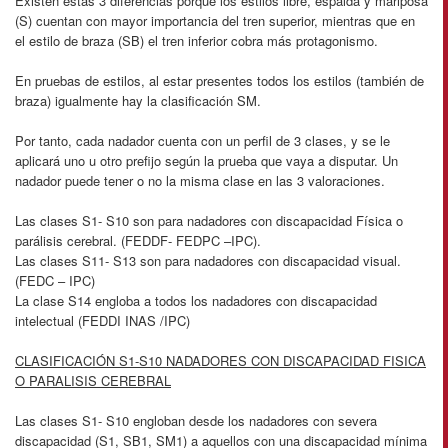
Existen estas 3 diferencias porque los estilos libre, espalda y mariposa
(S) cuentan con mayor importancia del tren superior, mientras que en
el estilo de braza (SB) el tren inferior cobra más protagonismo.
En pruebas de estilos, al estar presentes todos los estilos (también de
braza) igualmente hay la clasificación SM.
Por tanto, cada nadador cuenta con un perfil de 3 clases, y se le
aplicará uno u otro prefijo según la prueba que vaya a disputar. Un
nadador puede tener o no la misma clase en las 3 valoraciones.
Las clases S1- S10 son para nadadores con discapacidad Física o
parálisis cerebral. (FEDDF- FEDPC –IPC).
Las clases S11- S13 son para nadadores con discapacidad visual.
(FEDC – IPC)
La clase S14 engloba a todos los nadadores con discapacidad
intelectual (FEDDI INAS /IPC)
CLASIFICACIÓN S1-S10 NADADORES CON DISCAPACIDAD FISICA
O PARALISIS CEREBRAL
Las clases S1- S10 engloban desde los nadadores con severa
discapacidad (S1, SB1, SM1) a aquellos con una discapacidad mínima