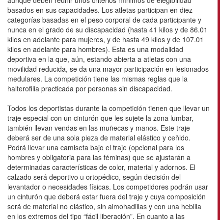
aunque deben reunir unos criterios mínimos de elegibilidad
basados en sus capacidades. Los atletas participan en diez
categorías basadas en el peso corporal de cada participante y
nunca en el grado de su discapacidad (hasta 41 kilos y de 86.01
kilos en adelante para mujeres, y de hasta 49 kilos y de 107.01
kilos en adelante para hombres). Esta es una modalidad
deportiva en la que, aún, estando abierta a atletas con una
movilidad reducida, se da una mayor participación en lesionados
medulares. La competición tiene las mismas reglas que la
halterofilia practicada por personas sin discapacidad.
Todos los deportistas durante la competición tienen que llevar un
traje especial con un cinturón que les sujete la zona lumbar,
también llevan vendas en las muñecas y manos. Este traje
deberá ser de una sola pieza de material elástico y ceñido.
Podrá llevar una camiseta bajo el traje (opcional para los
hombres y obligatoria para las féminas) que se ajustarán a
determinadas características de color, material y adornos. El
calzado será deportivo u ortopédico, según decisión del
levantador o necesidades físicas. Los competidores podrán usar
un cinturón que deberá estar fuera del traje y cuya composición
será de material no elástico, sin almohadillas y con una hebilla
en los extremos del tipo “fácil liberación”. En cuanto a las