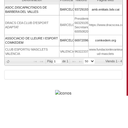
Denominación
Provincia
Teléfono
Página Web
ASOC.DISCAPACITADOS DE
BARCELONA
937291938
amb.entitats.bdv.cat
BARBERA DEL VALLES
Presidente:
DRACS CEA CLUB D'ESPORT
663291058/
BARCELONA
https://www.dracscea.com/
ADAPTAT
Secretario:
600508201
ASSOCIACIO DE LLEURE I ESPORT
BARCELONA
669720969
comkedem.org
COMKEDEM
CLUB ESPORTIU MASCLETS
www.fundacionlevanteud.org/
VALENCIA
963223372
VALENCIA
ud-masclets
Pág 
 de 
1
Viendo 1 - 4 de 