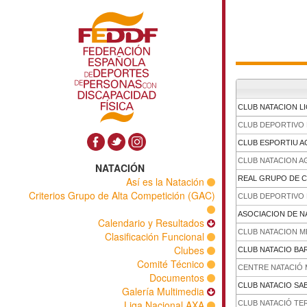
CLUB NATACION L
CLUB DEPORTIVO
CLUB ESPORTIU A
CLUB NATACION 
NATACIÓN
REAL GRUPO DE 
Así es la Natación
Criterios Grupo de Alta Competición (GAC)
CLUB DEPORTIVO 
ASOCIACION DE N
Calendario y Resultados
CLUB NATACION M
Clasificación Funcional
Clubes
CLUB NATACIO B
Comité Técnico
CENTRE NATACIÓ
Documentos
CLUB NATACIO SA
Galería Multimedia
Liga Nacional AXA
CLUB NATACIÓ TE