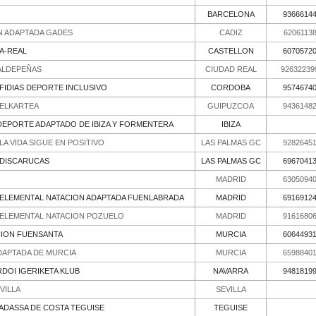
BARCELONA
9366614
N ADAPTADA GADES
CADIZ
6206113
LA-REAL
CASTELLON
6070572
ALDEPEÑAS
CIUDAD REAL
92632239
FIDIAS DEPORTE INCLUSIVO
CORDOBA
9574674
 ELKARTEA
GUIPUZCOA
9436148
DEPORTE ADAPTADO DE IBIZA Y FORMENTERA
IBIZA
A VIDA SIGUE EN POSITIVO
LAS PALMAS GC
9282645
 DISCARUCAS
LAS PALMAS GC
6967041
MADRID
6305094
ELEMENTAL NATACION ADAPTADA FUENLABRADA
MADRID
6916912
 ELEMENTAL NATACION POZUELO
MADRID
9161680
CION FUENSANTA
MURCIA
6064493
DAPTADA DE MURCIA
MURCIA
6598840
DOI IGERIKETA KLUB
NAVARRA
9481819
VILLA
SEVILLA
ADASSA DE COSTA TEGUISE
TEGUISE