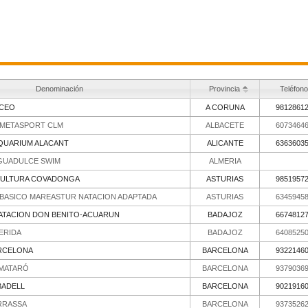
Denominación
Provincia
Teléfono
ICEO
A CORUNA
9812861
 METASPORT CLM
ALBACETE
6073464
QUARIUM ALACANT
ALICANTE
6363603
AGUADULCE SWIM
ALMERIA
CULTURA COVADONGA
ASTURIAS
9851957
BASICO MAREASTUR NATACION ADAPTADA
ASTURIAS
6345945
ATACION DON BENITO-ACUARUN
BADAJOZ
6674812
ERIDA
BADAJOZ
6408525
ARCELONA
BARCELONA
9322146
 MATARÓ
BARCELONA
9379036
BADELL
BARCELONA
9021916
RRASSA
BARCELONA
9373526