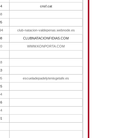
44
cnsf.cat
88
05
94
club-natacion-valdepenas.webnode.es
08
CLUBNATACIONFIDIAS.COM
20
WWW.KONPORTA.COM
18
33
05
escueladepadelytenisgetafe.es
45
64
16
14
91