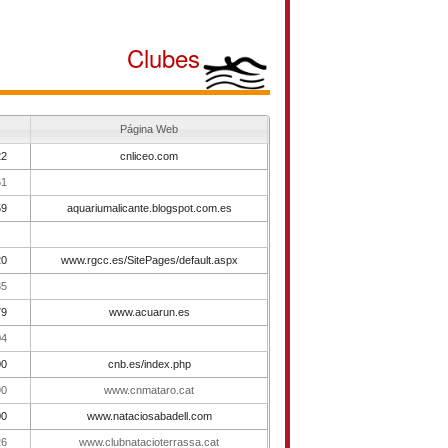
Clubes
Página Web
22
cnliceo.com
61
59
aquariumalicante.blogspot.com.es
20
www.rgcc.es/SitePages/default.aspx
85
79
www.acuarun.es
04
00
cnb.es/index.php
90
www.cnmataro.cat
00
www.nataciosabadell.com
26
www.clubnatacioterrassa.cat