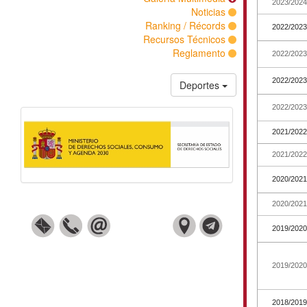
Noti
Ranking / Réc
Recursos Técn
Reglam
Depor