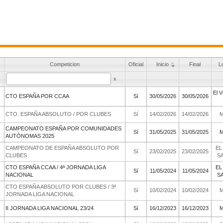
Temporada
Competicion
Oficial
x
x
2025/2026
CTO ESPAÑA POR CCAA
Sí
2025/2026
CTO. ESPAÑA ABSOLUTO / POR CLUBES
Sí
CAMPEONATO ESPAÑA POR COMUNIDADES
fting
2024/2025
Sí
AUTÓNOMAS 2025
GAC)
CAMPEONATO DE ESPAÑA ABSOLUTO POR
ados
2024/2025
Sí
CLUBES
al
CTO ESPAÑA CCAA / 4ª JORNADA LIGA
al
2023/2024
Sí
NACIONAL
onal
CTO ESPAÑA ABSOLUTO POR CLUBES / 3ª
ubes
2023/2024
Sí
JORNADA LIGA NACIONAL
nico
2023/2024
II JORNADA LIGA NACIONAL 23/24
Sí
ntos
edia