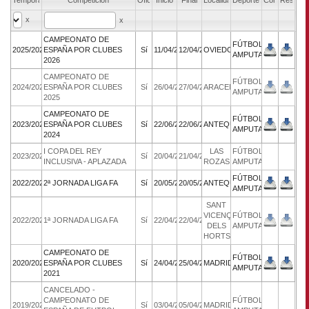
Temporada
Competicion
Oficial
Inicio
Final
Localidad
Deporte
Conv.
Result.
x
x
CAMPEONATO DE
FÚTBOL
2025/2026
ESPAÑA POR CLUBES
Sí
11/04/2026
12/04/2026
OVIEDO
AMPUTADOS
2026
CAMPEONATO DE
FÚTBOL
2024/2025
ESPAÑA POR CLUBES
Sí
26/04/2025
27/04/2025
ARACENA
AMPUTADOS
2025
CAMPEONATO DE
FÚTBOL
2023/2024
ESPAÑA POR CLUBES
Sí
22/06/2024
22/06/2024
ANTEQUERA
AMPUTADOS
2024
I COPA DEL REY
LAS
FÚTBOL
2023/2024
Sí
20/04/2024
21/04/2024
INCLUSIVA - APLAZADA
ROZAS
AMPUTADOS
FÚTBOL
2022/2023
2ª JORNADA LIGA FA
Sí
20/05/2023
20/05/2023
ANTEQUERA
AMPUTADOS
SANT
VICENÇ
FÚTBOL
2022/2023
1ª JORNADA LIGA FA
Sí
22/04/2023
22/04/2023
DELS
AMPUTADOS
HORTS
CAMPEONATO DE
FÚTBOL
2020/2021
ESPAÑA POR CLUBES
Sí
24/04/2021
25/04/2021
MADRID
AMPUTADOS
2021
CANCELADO -
CAMPEONATO DE
FÚTBOL
2019/2020
Sí
03/04/2020
05/04/2020
MADRID