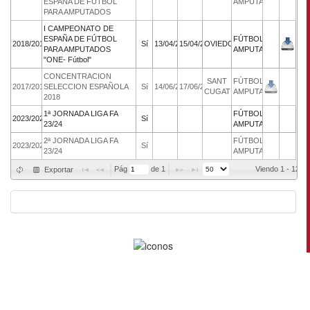
ESPAÑA DE FUTBOL
AMPUTADOS
PARA AMPUTADOS
I CAMPEONATO DE
ESPAÑA DE FÚTBOL
FÚTBOL
2018/2019
Sí
13/04/2019
15/04/2019
OVIEDO
PARA AMPUTADOS
AMPUTADOS
"ONE- Fútbol"
CONCENTRACION
SANT
FÚTBOL
2017/2018
SELECCION ESPAÑOLA
Sí
14/06/2018
17/06/2018
CUGAT
AMPUTADOS
2018
1ª JORNADA LIGA FA
FÚTBOL
2023/2024
Sí
23/24
AMPUTADOS
2ª JORNADA LIGA FA
FÚTBOL
2023/2024
Sí
23/24
AMPUTADOS
Pág 
 de 
1
Viendo 1 - 12 d
Exportar