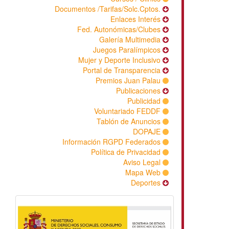
Documentos /Tarifas/Solc.Cpto
Enlaces Inter
Fed. Autonómicas/Club
Galería Multimed
Juegos Paralímpic
Mujer y Deporte Inclusi
Portal de Transparenc
Premios Juan Pal
Publicacion
Publicid
Voluntariado FED
Tablón de Anunci
DOPA
Información RGPD Federad
Política de Privacid
Aviso Leg
Mapa W
Deport