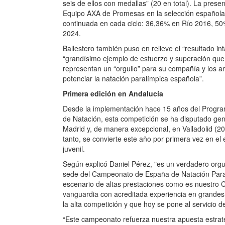
Español, “que sigue siendo una de
CPE”.
El balance de estos 15 años, tal 
confirma el éxito del modelo: “un
parte del equipo, la mayoría ha 
llegado ya incluso a los Juegos Pa
medallas” (20 en total). La prese
Equipo AXA de Promesas en la se
aumentado de forma continuada e
50% en Tokio 2020 y 58,82% en P
Ballestero también puso en relieve
proyecto, destacando el “grandís
que suponen estos deportistas”, q
compañía y los animan a “seguir 
natación paralímpica española”.
Primera edición en Andalucía
Desde la implementación hace 1
Promesas paralímpicas de Natació
generalmente en la Comunidad de
en Valladolid (2015) y Valencia (2