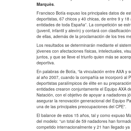
Julián Rebollo
, presidente de l
s.
Personas con Parálisis Cerebral y
és
nadadora paralímpica
Nuria Mar
es
ia
Francisco Botía expuso los princip
os
participarán “107 deportistas, 67 
vo
años, procedentes de 30 clubes y
ia
competición se estructura en tres c
au
alevín) y contará con clasificaci
es
de ellas, además de la proclamaci
ad
absolutos.
DF
Los resultados se determinarán m
os
que permite que jóvenes con afecta
JE
visuales o parálisis cerebral compi
os
quien más se acerque al récord d
ad
al
En palabras de Botía, “la vincula
eb
CPE se remonta al año 2007, cuan
es
ADOP y comenzó a apoyar a los de
preparación para los Juegos”. En
conjuntamente el Equipo AXA de 
con el objetivo de apoyar a nadad
nivel y asegurar la renovación ge