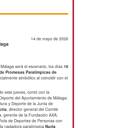
14 de mayo de 2026
 quince años en Málaga
avier Imbroda de Málaga será el
ayo
, del
Campeonato de España
 de Natación
, que este año adquiere
o al coincidir con el
15º aniversario
.
petición, celebrado este jueves, contó
rez
, director general de Deporte del
 García
, delegado territorial de
Junta de Andalucía en la provincia de
or general del Comité Paralímpico
stero
, gerente de la Fundación AXA;