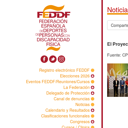
Registro electrónico FED
Elecciones 20
Eventos FEDDF/Reuniones/Curs
La Federaci
Delegado de Protecci
Canal de denunci
Notici
Calendario y Resultad
Clasificaciones funcional
Congres
Cursos / Clini