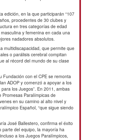
a Federación Española de Deportes de
 Daño Cerebral Adquirido, y de la
quès
.
ales datos de esta edición, en la que
chicos y 40 chicas, de entre 9 y 18
 entidades de toda España”. La
ategorías de edad (juvenil, infantil y
ón masculina y femenina en cada una
ón de los tres
mejores nadadores
ediante el sistema multidiscapacidad,
ciones físicas, intelectuales,
tan juntos, y que se lleve el triunfo
el mundo de su clase deportiva.
ción entre AXA y su Fundación con el
do la compañía se incorporó al Plan
portistas paralímpicos de élite en su
 2011, ambas entidades crearon
Promesas Paralímpicas de Natación,
ores jóvenes en su camino al alto
neracional del Equipo Paralímpico