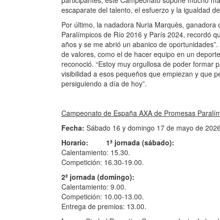
el esfuerzo, la igualdad de oportu
también destacar el papel de los 
que haya empresas que hagan un 
apoyen al deporte paralímpico”, d
Respaldo de las Federaciones
La celebración de este evento anu
colaboración de las Federacione
(FEDC), de Personas con Discapa
con Discapacidad Intelectual (FED
Cerebral o Daño Cerebral Adquir
En su nombre intervino Julián Reb
la natación paralímpica en estos 
no se trabaja la base, pocos depo
nuestro país”. Para “todos los jó
supone mucho más que una compet
talento, el esfuerzo y la igualdad
Por último, la nadadora Nuria Ma
entre los Juegos Paralímpicos de
empezó “en el Equipo con once a
oportunidades”. “AXA me aportó u