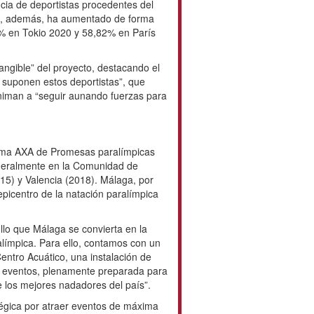
 las principales preocupaciones del
y como expuso María José Ballestero,
 total de 59 nadadores han formado
competido internacionalmente y 21 han
ralímpicos, seis de ellos con
ncia de deportistas procedentes del
lección española, además, ha
n cada ciclo: 36,36% en Río 2016,
arís 2024.
 el “resultado intangible” del
imo ejemplo de esfuerzo y superación
ue representan un “orgullo” para su
aunando fuerzas para potenciar la
5 años del Programa AXA de
n, esta competición se ha disputado
 Madrid y, de manera excepcional,
018). Málaga, por tanto, se convierte