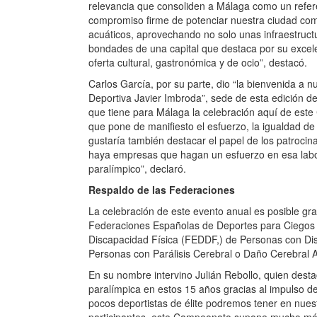
este año por primera vez en el ep
juvenil.
Según explicó Daniel Pérez, "es 
convierta en la sede del Campeo
Paralímpica. Para ello, contamos 
prestaciones como es nuestro Cen
vanguardia con acreditada experi
plenamente preparada para la alt
servicio de los mejores nadadores
“Este campeonato refuerza nuestr
eventos de máxima relevancia qu
referente deportivo absoluto. Te
potenciar nuestra ciudad como el 
acuáticos, aprovechando no solo un
también las bondades de una capi
conectividad y su inigualable ofert
destacó.
Carlos García, por su parte, dio “
de la Ciudad Deportiva Javier Imb
prueba, y señaló “la importancia 
aquí de este Campeonato por tra