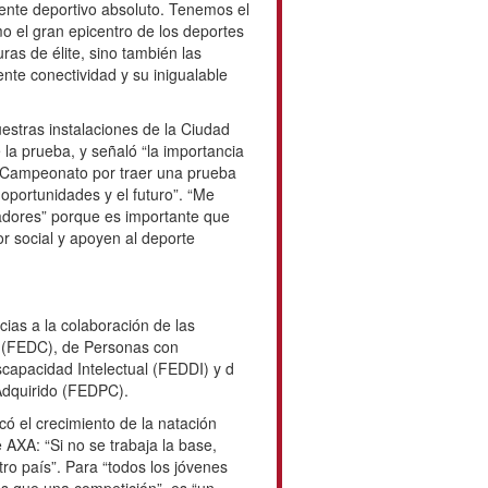
icentro de la natación paralímpica
un verdadero orgullo que Málaga se
nato de España de Natación
con un escenario de altas
tro Acuático, una instalación de
encia en grandes eventos,
a competición y que hoy se pone al
 del país”.
a apuesta estratégica por atraer
e consoliden a Málaga como un
nemos el compromiso firme de
gran epicentro de los deportes
as infraestructuras de élite, sino
tal que destaca por su excelente
a cultural, gastronómica y de ocio”,
la bienvenida a nuestras instalaciones
roda”, sede de esta edición de la
que tiene para Málaga la celebración
er una prueba que pone de manifiesto