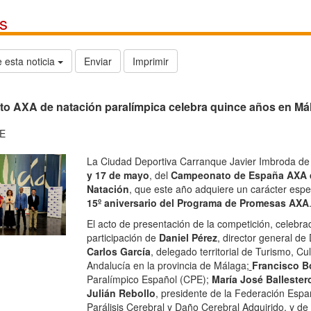
Noticias
Comparte esta noticia
Enviar
Imprimir
El Proyecto AXA de natación paralímpica celebra
Fuente: CPE
La Ciudad Deportiva Carranque J
DF
escenario, los días
16 y 17 de m
26
AXA de Promesas Paralímpicas
os
un carácter especialmente simbólic
ón
del Programa de Promesas AXA
ón
El acto de presentación de la com
as
con la participación de
Daniel Pé
as
Ayuntamiento de Málaga;
Carlos
os
Turismo, Cultura y Deporte de la 
es
Málaga;
Francisco Botía
, direct
os
Español (CPE);
María José Balle
cs