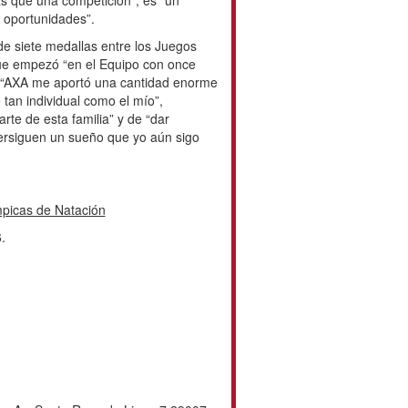
nidades y el futuro”. “Me gustaría
patrocinadores” porque es importante
esfuerzo en esa labor social y
eclaró.
al es posible gracias a la
s Españolas de Deportes para Ciegos
cidad Física (FEDDF,) de Personas
DI) y d Personas con Parálisis
ido (FEDPC).
ollo, quien destacó el crecimiento de
15 años gracias al impulso de AXA: “Si
rtistas de élite podremos tener en
venes participantes, este Campeonato
ición”, es “un escaparate del
 de oportunidades”.
rquès, ganadora de siete medallas
 Río 2016 y París 2024, recordó que
ños y se me abrió un abanico de
na cantidad enorme de valores,