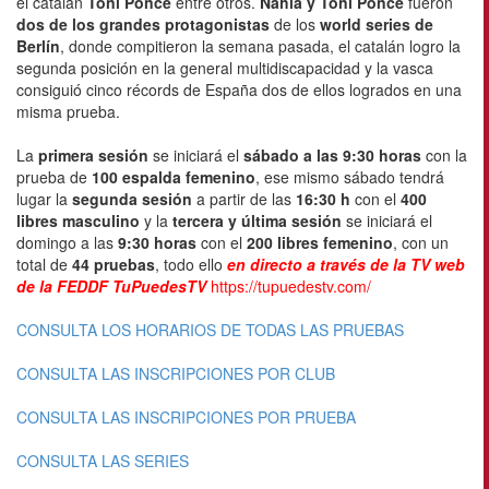
el catalán
Toni Ponce
entre otros.
Nahia y Toni Ponce
fueron
dos de los grandes protagonistas
de los
world series de
Berlín
, donde compitieron la semana pasada, el catalán logro la
segunda posición en la general multidiscapacidad y la vasca
consiguió cinco récords de España dos de ellos logrados en una
misma prueba.
La
primera sesión
se iniciará el
sábado a las 9:30 horas
con la
prueba de
100 espalda femenino
, ese mismo sábado tendrá
lugar la
segunda sesión
a partir de las
16:30 h
con el
400
libres masculino
y la
tercera y última sesión
se iniciará el
domingo a las
9:30 horas
con el
200 libres femenino
, con un
total de
44 pruebas
, todo ello
en directo a través de la TV web
de la FEDDF TuPuedesTV
https://tupuedestv.com/
CONSULTA LOS HORARIOS DE TODAS LAS PRUEBAS
CONSULTA LAS INSCRIPCIONES POR CLUB
CONSULTA LAS INSCRIPCIONES POR PRUEBA
CONSULTA LAS SERIES