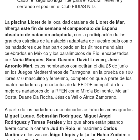
Cádiz, el segundo lugar fue para el ADEMI Tenerife y
cerrando el pódium el Club FIDIAS N.D.
La
piscina Lloret
de la localidad catalana de
Lloret de Mar
,
alberga
este fin de semana
el
campeonato de España
absoluto de natación adaptada,
con la participación de las
grandes estrellas de la natación adaptada de nuestro país como
los nadadores que han participado en los últimos mundiales
celebrados en México y los paralímpicos de Río, encabezados
por
Nuria Marques
,
Sarai Gascón
,
David Levecq
,
Jose
Antonio Marí
, estos nombrados competirán el día 25 de junio
en los Juegos Mediterráneos de Tarragona, en la prueba de 100
libres s10 masculino y femenino, competición que a parte de los
cuatro nadadores procedentes de la FEDDF competirán los
mejores nadadores de la RFEN como Mireia Belmonte, Melani
Costa, Duane Da Rocha, Jéssica Vall o África Zamorano.
A parte de los nadadores mencionados estarán los consagrados
Miguel Luque
,
Sebastián Rodríguez, Miguel Ángel
Rodríguez
y
Teresa Perales
y los que ahora están pisando
fuerte como la canaria
Judith Rolo
, el madrileño
Carlos
Martínez
o los vascos
Íñigo Llopis
y la junior
Nahia Zudaire
o