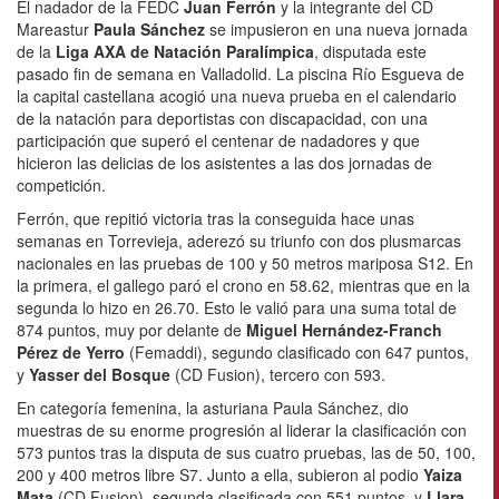
El nadador de la FEDC
Juan Ferrón
y la integrante del CD
Mareastur
Paula Sánchez
se impusieron en una nueva jornada
de la
Liga AXA de Natación Paralímpica
, disputada este
pasado fin de semana en Valladolid. La piscina Río Esgueva de
la capital castellana acogió una nueva prueba en el calendario
de la natación para deportistas con discapacidad, con una
participación que superó el centenar de nadadores y que
hicieron las delicias de los asistentes a las dos jornadas de
competición.
Ferrón, que repitió victoria tras la conseguida hace unas
semanas en Torrevieja, aderezó su triunfo con dos plusmarcas
nacionales en las pruebas de 100 y 50 metros mariposa S12. En
la primera, el gallego paró el crono en 58.62, mientras que en la
segunda lo hizo en 26.70. Esto le valió para una suma total de
874 puntos, muy por delante de
Miguel Hernández-Franch
Pérez de Yerro
(Femaddi), segundo clasificado con 647 puntos,
y
Yasser del Bosque
(CD Fusion), tercero con 593.
En categoría femenina, la asturiana Paula Sánchez, dio
muestras de su enorme progresión al liderar la clasificación con
573 puntos tras la disputa de sus cuatro pruebas, las de 50, 100,
200 y 400 metros libre S7. Junto a ella, subieron al podio
Yaiza
Mata
(CD Fusion), segunda clasificada con 551 puntos, y
Llara