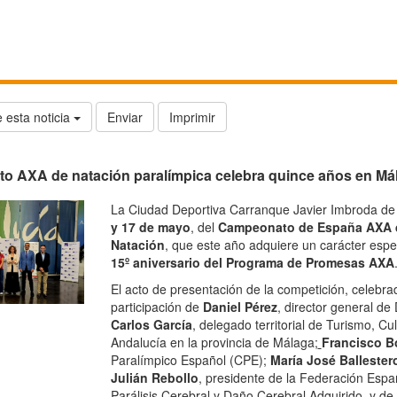
 esta noticia
Enviar
Imprimir
to AXA de natación paralímpica celebra quince años en Má
La Ciudad Deportiva Carranque Javier Imbroda de 
y 17 de mayo
, del
Campeonato de España AXA d
Natación
, que este año adquiere un carácter espec
15º aniversario del Programa de Promesas AXA
El acto de presentación de la competición, celebra
participación de
Daniel Pérez
, director general d
Carlos García
, delegado territorial de Turismo, Cu
Andalucía en la provincia de Málaga;
Francisco B
Paralímpico Español (CPE);
María José Ballester
Julián Rebollo
, presidente de la Federación Esp
Parálisis Cerebral y Daño Cerebral Adquirido, y d