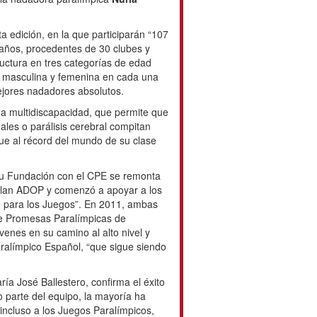
a edición, en la que participarán “107
8 años, procedentes de 30 clubes y
uctura en tres categorías de edad
ción masculina y femenina en cada una
jores nadadores absolutos.
a multidiscapacidad, que permite que
uales o parálisis cerebral compitan
que al récord del mundo de su clase
 su Fundación con el CPE se remonta
Plan ADOP y comenzó a apoyar a los
ón para los Juegos”. En 2011, ambas
e Promesas Paralímpicas de
venes en su camino al alto nivel y
ralímpico Español, “que sigue siendo
ía José Ballestero, confirma el éxito
 parte del equipo, la mayoría ha
incluso a los Juegos Paralímpicos,