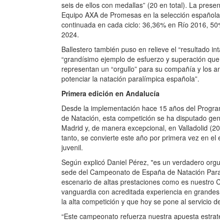
seis de ellos con medallas” (20 en total). La prese
Equipo AXA de Promesas en la selección español
continuada en cada ciclo: 36,36% en Río 2016, 50
2024.
Ballestero también puso en relieve el “resultado in
“grandísimo ejemplo de esfuerzo y superación que
representan un “orgullo” para su compañía y los a
potenciar la natación paralímpica española”.
Primera edición en Andalucía
Desde la implementación hace 15 años del Progr
de Natación, esta competición se ha disputado g
Madrid y, de manera excepcional, en Valladolid (20
tanto, se convierte este año por primera vez en el 
juvenil.
Según explicó Daniel Pérez, "es un verdadero orgu
sede del Campeonato de España de Natación Paral
escenario de altas prestaciones como es nuestro C
vanguardia con acreditada experiencia en grande
la alta competición y que hoy se pone al servicio d
“Este campeonato refuerza nuestra apuesta estrat