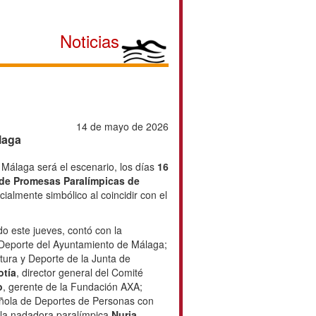
Noticias
14 de mayo de 2026
laga
Málaga será el escenario, los días
16
e Promesas Paralímpicas de
ialmente simbólico al coincidir con el
.
do este jueves, contó con la
e Deporte del Ayuntamiento de Málaga;
ltura y Deporte de la Junta de
otía
, director general del Comité
o
, gerente de la Fundación AXA;
añola de Deportes de Personas con
e la nadadora paralímpica
Nuria