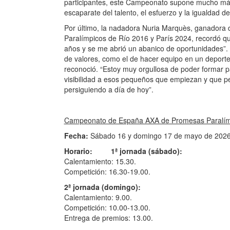
participantes, este Campeonato supone mucho más
escaparate del talento, el esfuerzo y la igualdad d
Por último, la nadadora Nuria Marquès, ganadora d
Paralímpicos de Río 2016 y París 2024, recordó q
años y se me abrió un abanico de oportunidades”
de valores, como el de hacer equipo en un deporte 
reconoció. “Estoy muy orgullosa de poder formar pa
visibilidad a esos pequeños que empiezan y que p
persiguiendo a día de hoy”.
Campeonato de España AXA de Promesas Paralím
Fecha:
Sábado 16 y domingo 17 de mayo de 2026
Horario: 1ª jornada (sábado):
Calentamiento: 15.30.
Competición: 16.30-19.00.
2ª jornada (domingo):
Calentamiento: 9.00.
Competición: 10.00-13.00.
Entrega de premios: 13.00.