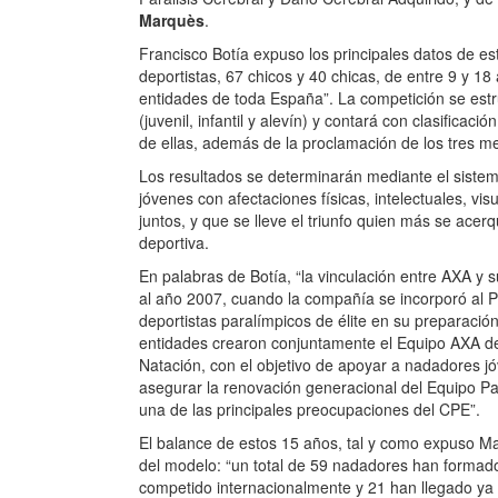
Marquès
.
Francisco Botía expuso los principales datos de est
deportistas, 67 chicos y 40 chicas, de entre 9 y 1
entidades de toda España”. La competición se estr
(juvenil, infantil y alevín) y contará con clasifica
de ellas, además de la proclamación de los tres
me
Los resultados se determinarán mediante el sistem
jóvenes con afectaciones físicas, intelectuales, vis
juntos, y que se lleve el triunfo quien más se acer
deportiva.
En palabras de Botía, “la vinculación entre AXA y
al año 2007, cuando la compañía se incorporó al 
deportistas paralímpicos de élite en su preparaci
entidades crearon conjuntamente el Equipo AXA d
Natación, con el objetivo de apoyar a nadadores jó
asegurar la renovación generacional del Equipo Pa
una de las principales preocupaciones del CPE”.
El balance de estos 15 años, tal y como expuso Mar
del modelo: “un total de 59 nadadores han formado
competido internacionalmente y 21 han llegado ya 