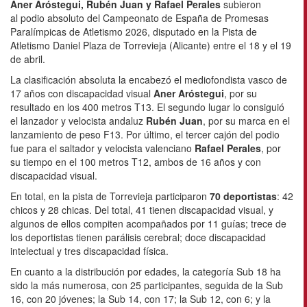
Aner Aróstegui, Rubén Juan y Rafael Perales
subieron
al podio absoluto del Campeonato de España de Promesas
Paralímpicas de Atletismo 2026, disputado en la Pista de
Atletismo Daniel Plaza de Torrevieja (Alicante) entre el 18 y el 19
de abril.
La clasificación absoluta la encabezó el mediofondista vasco de
17 años con discapacidad visual
Aner Aróstegui
, por su
resultado en los 400 metros T13. El segundo lugar lo consiguió
el lanzador y velocista andaluz
Rubén Juan
, por su marca en el
lanzamiento de peso F13. Por último, el tercer cajón del podio
fue para el saltador y velocista valenciano
Rafael Perales
, por
su tiempo en el 100 metros T12, ambos de 16 años y con
discapacidad visual.
En total, en la pista de Torrevieja participaron
70 deportistas
: 42
chicos y 28 chicas. Del total, 41 tienen discapacidad visual, y
algunos de ellos compiten acompañados por 11 guías; trece de
los deportistas tienen parálisis cerebral; doce discapacidad
intelectual y tres discapacidad física.
En cuanto a la distribución por edades, la categoría Sub 18 ha
sido la más numerosa, con 25 participantes, seguida de la Sub
16, con 20 jóvenes; la Sub 14, con 17; la Sub 12, con 6; y la